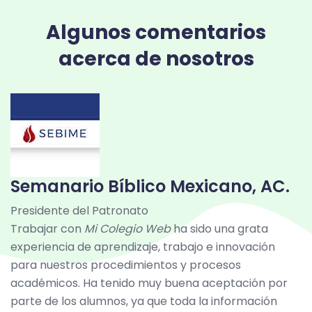
Algunos comentarios
acerca de nosotros
Semanario Bíblico Mexicano, AC.
C
Presidente del Patronato
O
Trabajar con
Mi Colegio Web
ha sido una grata
E
experiencia de aprendizaje, trabajo e innovación
a
s
para nuestros procedimientos y procesos
c
académicos. Ha tenido muy buena aceptación por
t
parte de los alumnos, ya que toda la información