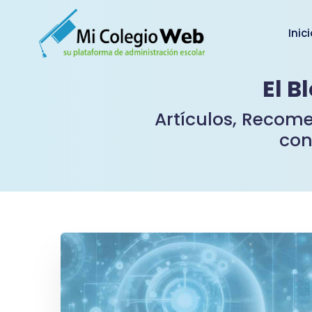
Inic
El B
Artículos, Recome
con